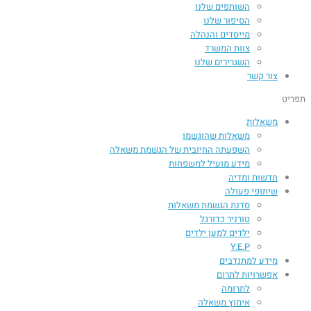
השותפים שלנו
הסיפור שלנו
מייסדים והנהלה
צוות המשרד
השגרירים שלנו
צור קשר
תפריט
משאלות
משאלות שהוגשמו
השפעתה החיובית של הגשמת משאלה​
מידע מועיל למשפחות
חדשות ומדיה
שיתופי פעולה
סדנת הגשמת משאלות
טורניר כדורגל
ילדים למען ילדים
Y.E.P
מידע למתנדבים
אפשרויות לתרום
לתרומה
אימוץ משאלה