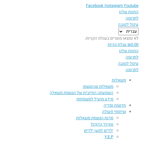
Facebook
Instagram
Youtube
החנות שלנו
לתרומה
עיגול לטובה
בחירת
שפה
לא נמצאו מוצרים בעגלת הקניות.
0.00
₪
עגלת קניות
החנות שלנו
לתרומה
עיגול לטובה
לתרומה
משאלות
משאלות שהוגשמו
השפעתה החיובית של הגשמת משאלה​
מידע מועיל למשפחות
חדשות ומדיה
שיתופי פעולה
סדנת הגשמת משאלות
טורניר כדורגל
ילדים למען ילדים
Y.E.P