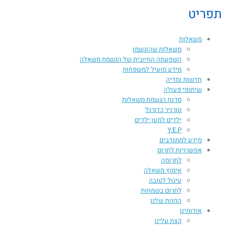
תפריט
משאלות
משאלות שהוגשמו
השפעתה החיובית של הגשמת משאלה​
מידע מועיל למשפחות
חדשות ומדיה
שיתופי פעולה
סדנת הגשמת משאלות
טורניר כדורגל
ילדים למען ילדים
Y.E.P
מידע למתנדבים
אפשרויות לתרום
לתרומה
אימוץ משאלה
עיגול לטובה
לתרום בשמחות
החנות שלנו
אודותינו
קצת עלינו