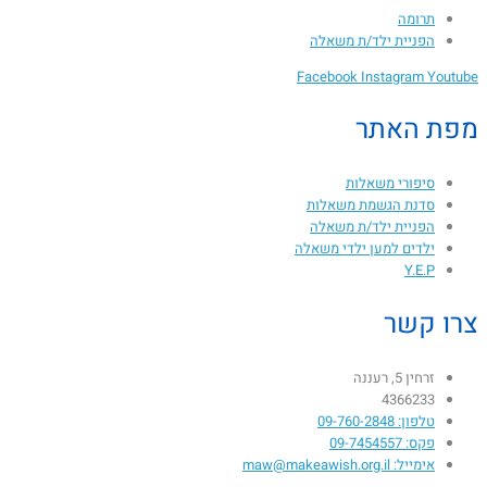
תרומה
הפניית ילד/ת משאלה
Facebook
Instagram
Youtube
מפת האתר
סיפורי משאלות
סדנת הגשמת משאלות
הפניית ילד/ת משאלה
ילדים למען ילדי משאלה
Y.E.P
צרו קשר
זרחין 5, רעננה
4366233
טלפון: 09-760-2848
פקס: 09-7454557
אימייל: maw@makeawish.org.il