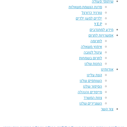
שיתופי פעולה
סדנת הגשמת משאלות
טורניר כדורגל
ילדים למען ילדים
Y.E.P
מידע למתנדבים
אפשרויות לתרום
לתרומה
אימוץ משאלה
עיגול לטובה
לתרום בשמחות
החנות שלנו
אודותינו
קצת עלינו
השותפים שלנו
הסיפור שלנו
מייסדים והנהלה
צוות המשרד
השגרירים שלנו
צור קשר