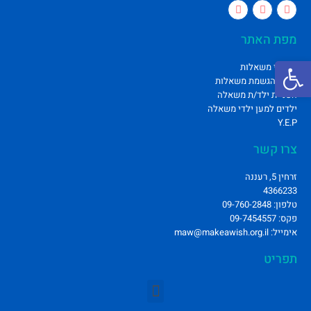
מפת האתר
פתח סרגל נגישות
סיפורי משאלות
סדנת הגשמת משאלות
הפניית ילד/ת משאלה
ילדים למען ילדי משאלה
Y.E.P
צרו קשר
זרחין 5, רעננה
4366233
טלפון: 09-760-2848
פקס: 09-7454557
אימייל: maw@makeawish.org.il
תפריט