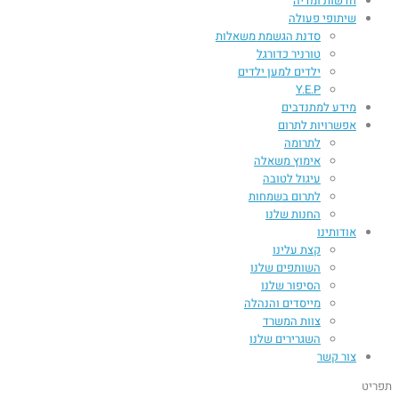
חדשות ומדיה
שיתופי פעולה
סדנת הגשמת משאלות
טורניר כדורגל
ילדים למען ילדים
Y.E.P
מידע למתנדבים
אפשרויות לתרום
לתרומה
אימוץ משאלה
עיגול לטובה
לתרום בשמחות
החנות שלנו
אודותינו
קצת עלינו
השותפים שלנו
הסיפור שלנו
מייסדים והנהלה
צוות המשרד
השגרירים שלנו
צור קשר
תפריט