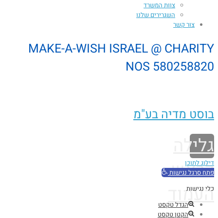
צוות המשרד
השגרירים שלנו
צור קשר
MAKE-A-WISH ISRAEL @ CHARITY
NOS 580258820
בוסט מדיה בע"מ
גלילה
לראש
דילוג לתוכן
פתח סרגל נגישות
העמוד
כלי נגישות
הגדל טקסט
הקטן טקסט