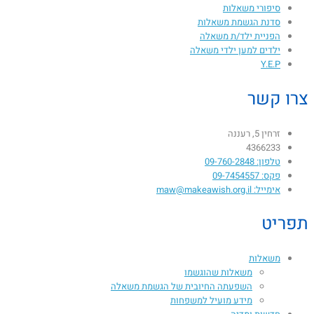
סיפורי משאלות
סדנת הגשמת משאלות
הפניית ילד/ת משאלה
ילדים למען ילדי משאלה
Y.E.P
צרו קשר
זרחין 5, רעננה
4366233
טלפון: 09-760-2848
פקס: 09-7454557
אימייל: maw@makeawish.org.il
תפריט
משאלות
משאלות שהוגשמו
השפעתה החיובית של הגשמת משאלה​
מידע מועיל למשפחות