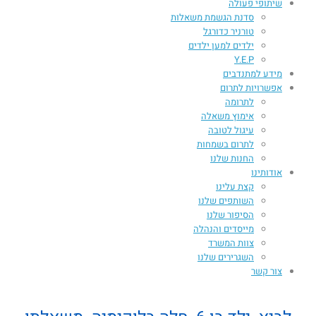
שיתופי פעולה
סדנת הגשמת משאלות
טורניר כדורגל
ילדים למען ילדים
Y.E.P
מידע למתנדבים
אפשרויות לתרום
לתרומה
אימוץ משאלה
עיגול לטובה
לתרום בשמחות
החנות שלנו
אודותינו
קצת עלינו
השותפים שלנו
הסיפור שלנו
מייסדים והנהלה
צוות המשרד
השגרירים שלנו
צור קשר