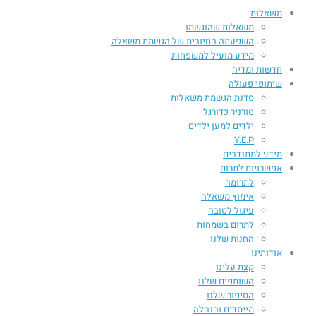
משאלות
משאלות שהוגשמו
השפעתה החיובית של הגשמת משאלה​
מידע מועיל למשפחות
חדשות ומדיה
שיתופי פעולה
סדנת הגשמת משאלות
טורניר כדורגל
ילדים למען ילדים
Y.E.P
מידע למתנדבים
אפשרויות לתרום
לתרומה
אימוץ משאלה
עיגול לטובה
לתרום בשמחות
החנות שלנו
אודותינו
קצת עלינו
השותפים שלנו
הסיפור שלנו
מייסדים והנהלה