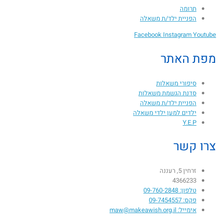
תרומה
הפניית ילד/ת משאלה
Facebook
Instagram
Youtube
מפת האתר
סיפורי משאלות
סדנת הגשמת משאלות
הפניית ילד/ת משאלה
ילדים למען ילדי משאלה
Y.E.P
צרו קשר
זרחין 5, רעננה
4366233
טלפון: 09-760-2848
פקס: 09-7454557
אימייל: maw@makeawish.org.il