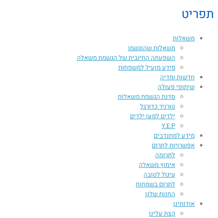
תפריט
משאלות
משאלות שהוגשמו
השפעתה החיובית של הגשמת משאלה​
מידע מועיל למשפחות
חדשות ומדיה
שיתופי פעולה
סדנת הגשמת משאלות
טורניר כדורגל
ילדים למען ילדים
Y.E.P
מידע למתנדבים
אפשרויות לתרום
לתרומה
אימוץ משאלה
עיגול לטובה
לתרום בשמחות
החנות שלנו
אודותינו
קצת עלינו