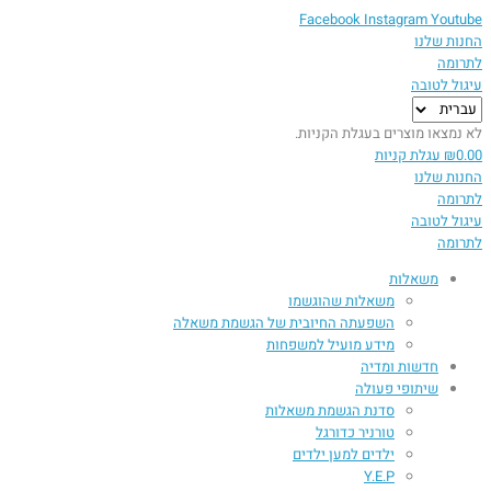
Facebook
Instagram
Youtube
החנות שלנו
לתרומה
עיגול לטובה
בחירת
שפה
לא נמצאו מוצרים בעגלת הקניות.
0.00
₪
עגלת קניות
החנות שלנו
לתרומה
עיגול לטובה
לתרומה
משאלות
משאלות שהוגשמו
השפעתה החיובית של הגשמת משאלה​
מידע מועיל למשפחות
חדשות ומדיה
שיתופי פעולה
סדנת הגשמת משאלות
טורניר כדורגל
ילדים למען ילדים
Y.E.P