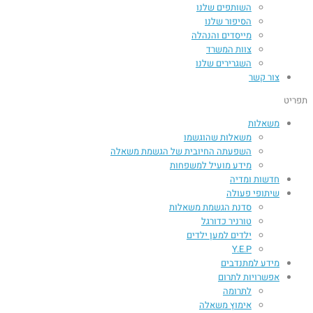
השותפים שלנו
הסיפור שלנו
מייסדים והנהלה
צוות המשרד
השגרירים שלנו
צור קשר
תפריט
משאלות
משאלות שהוגשמו
השפעתה החיובית של הגשמת משאלה​
מידע מועיל למשפחות
חדשות ומדיה
שיתופי פעולה
סדנת הגשמת משאלות
טורניר כדורגל
ילדים למען ילדים
Y.E.P
מידע למתנדבים
אפשרויות לתרום
לתרומה
אימוץ משאלה