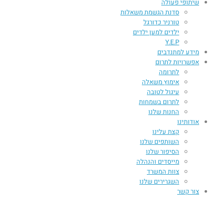
שיתופי פעולה
סדנת הגשמת משאלות
טורניר כדורגל
ילדים למען ילדים
Y.E.P
מידע למתנדבים
אפשרויות לתרום
לתרומה
אימוץ משאלה
עיגול לטובה
לתרום בשמחות
החנות שלנו
אודותינו
קצת עלינו
השותפים שלנו
הסיפור שלנו
מייסדים והנהלה
צוות המשרד
השגרירים שלנו
צור קשר