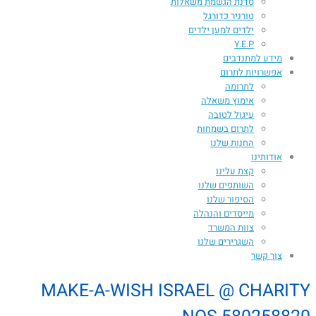
סדנת הגשמת משאלות
טורניר כדורגל
ילדים למען ילדים
Y.E.P
מידע למתנדבים
אפשרויות לתרום
לתרומה
אימוץ משאלה
עיגול לטובה
לתרום בשמחות
החנות שלנו
אודותינו
קצת עלינו
השותפים שלנו
הסיפור שלנו
מייסדים והנהלה
צוות המשרד
השגרירים שלנו
צור קשר
MAKE-A-WISH ISRAEL @ CHARITY