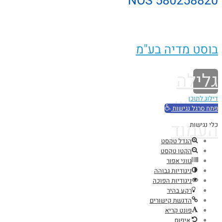
NOS 580258820
בוסט מדיה בע"מ
גלילה
לראש
דילוג לתוכן
פתח סרגל נגישות
העמוד
כלי נגישות
הגדל טקסט
הקטן טקסט
גווני אפור
ניגודיות גבוהה
ניגודיות הפוכה
רקע בהיר
הדגשת קישורים
פונט קריא
איפוס