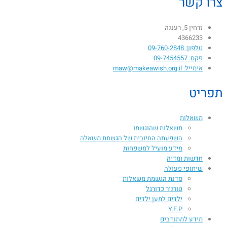
צרו קשר
זרחין 5, רעננה
4366233
טלפון: 09-760-2848
פקס: 09-7454557
אימייל: maw@makeawish.org.il
תפריט
משאלות
משאלות שהוגשמו
השפעתה החיובית של הגשמת משאלה​
מידע מועיל למשפחות
חדשות ומדיה
שיתופי פעולה
סדנת הגשמת משאלות
טורניר כדורגל
ילדים למען ילדים
Y.E.P
מידע למתנדבים