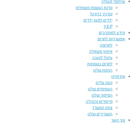
שיתופי פעולה
סדנת הגשמת משאלות
טורניר כדורגל
ילדים למען ילדים
Y.E.P
מידע למתנדבים
אפשרויות לתרום
לתרומה
אימוץ משאלה
עיגול לטובה
לתרום בשמחות
החנות שלנו
אודותינו
קצת עלינו
השותפים שלנו
הסיפור שלנו
מייסדים והנהלה
צוות המשרד
השגרירים שלנו
צור קשר