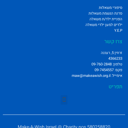
סיפורי משאלות
סדנת הגשמת משאלות
הפניית ילד/ת משאלה
ילדים למען ילדי משאלה
Y.E.P
צרו קשר
זרחין 5, רעננה
4366233
טלפון: 09-760-2848
פקס: 09-7454557
אימייל: maw@makeawish.org.il
תפריט
Make-A-Wish Israel @ Charity nos 580258820