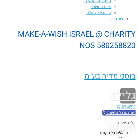
מייסדים והנהלה
צוות המשרד
השגרירים שלנו
צור קשר
MAKE-A-WISH ISRAEL @ CHARITY
NOS 580258820
בוסט מדיה בע"מ
גלילה
לראש
דילוג לתוכן
פתח סרגל נגישות
העמוד
כלי נגישות
הגדל טקסט