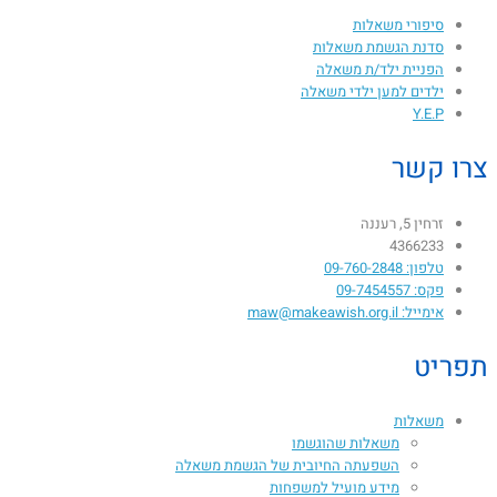
סיפורי משאלות
סדנת הגשמת משאלות
הפניית ילד/ת משאלה
ילדים למען ילדי משאלה
Y.E.P
צרו קשר
זרחין 5, רעננה
4366233
טלפון: 09-760-2848
פקס: 09-7454557
אימייל: maw@makeawish.org.il
תפריט
משאלות
משאלות שהוגשמו
השפעתה החיובית של הגשמת משאלה​
מידע מועיל למשפחות