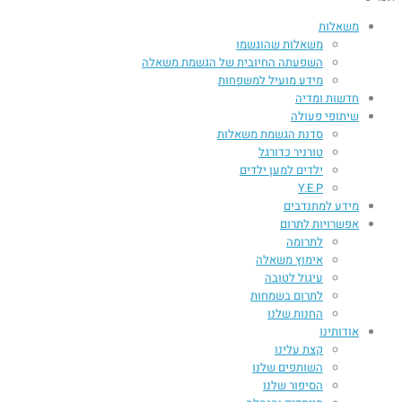
משאלות
משאלות שהוגשמו
השפעתה החיובית של הגשמת משאלה​
מידע מועיל למשפחות
חדשות ומדיה
שיתופי פעולה
סדנת הגשמת משאלות
טורניר כדורגל
ילדים למען ילדים
Y.E.P
מידע למתנדבים
אפשרויות לתרום
לתרומה
אימוץ משאלה
עיגול לטובה
לתרום בשמחות
החנות שלנו
אודותינו
קצת עלינו
השותפים שלנו
הסיפור שלנו