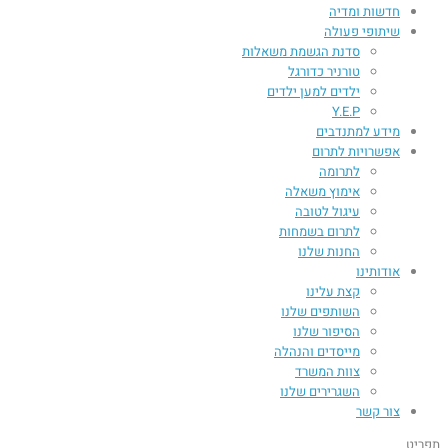
חדשות ומדיה
שיתופי פעולה
סדנת הגשמת משאלות
טורניר כדורגל
ילדים למען ילדים
Y.E.P
מידע למתנדבים
אפשרויות לתרום
לתרומה
אימוץ משאלה
עיגול לטובה
לתרום בשמחות
החנות שלנו
אודותינו
קצת עלינו
השותפים שלנו
הסיפור שלנו
מייסדים והנהלה
צוות המשרד
השגרירים שלנו
צור קשר
תפריט