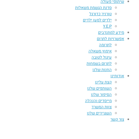
שיתופי פעולה
סדנת הגשמת משאלות
טורניר כדורגל
ילדים למען ילדים
Y.E.P
מידע למתנדבים
אפשרויות לתרום
לתרומה
אימוץ משאלה
עיגול לטובה
לתרום בשמחות
החנות שלנו
אודותינו
קצת עלינו
השותפים שלנו
הסיפור שלנו
מייסדים והנהלה
צוות המשרד
השגרירים שלנו
צור קשר